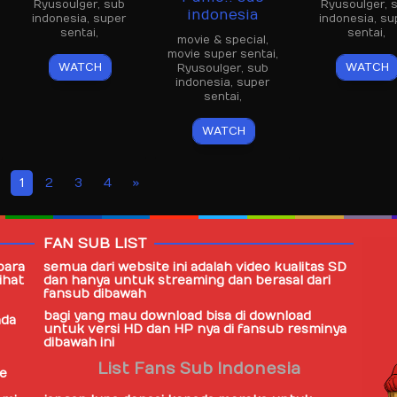
Ryusoulger
,
sub
Ryusoulger
,
indonesia
indonesia
,
super
indonesia
,
su
sentai
,
sentai
,
movie & special
,
movie super sentai
,
WATCH
WATCH
Ryusoulger
,
sub
indonesia
,
super
sentai
,
WATCH
1
2
3
4
FAN SUB LIST
para
semua dari website ini adalah video kualitas SD
ihat
dan hanya untuk streaming dan berasal dari
fansub
dibawah
bagi yang mau download bisa di download
ada
untuk versi HD dan HP nya di fansub resminya
dibawah ini
List Fans Sub Indonesia
te