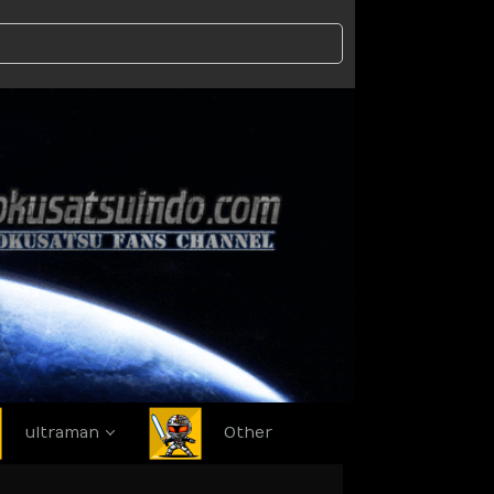
ultraman
Other