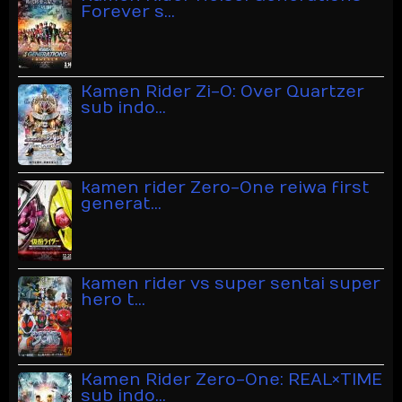
Forever s…
Kamen Rider Zi-O: Over Quartzer
sub indo…
kamen rider Zero-One reiwa first
generat…
kamen rider vs super sentai super
hero t…
Kamen Rider Zero-One: REAL×TIME
sub indo…