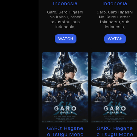
Indonesia
Indonesia
Garo
,
Garo Higashi
Garo
,
Garo Higashi
No Kairou
,
other
No Kairou
,
other
tokusatsu
,
sub
tokusatsu
,
sub
indonesia
,
indonesia
,
WATCH
WATCH
GARO: Hagane
GARO: Hagane
o Tsugu Mono
o Tsugu Mono