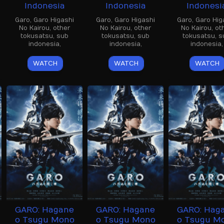
Indonesia
Indonesia
Indonesi
Garo
,
Garo Higashi
Garo
,
Garo Higashi
Garo
,
Garo Hig
No Kairou
,
other
No Kairou
,
other
No Kairou
,
ot
tokusatsu
,
sub
tokusatsu
,
sub
tokusatsu
,
s
indonesia
,
indonesia
,
indonesia
,
WATCH
WATCH
WATCH
GARO: Hagane
GARO: Hagane
GARO: Hag
o Tsugu Mono
o Tsugu Mono
o Tsugu M