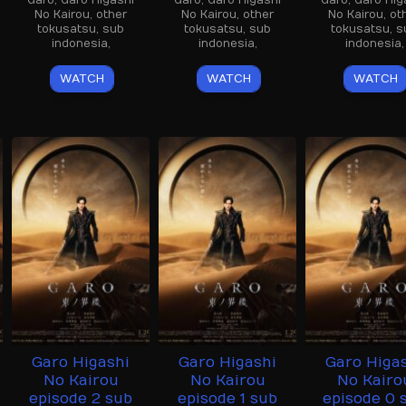
Garo
,
Garo Higashi
Garo
,
Garo Higashi
Garo
,
Garo Hig
No Kairou
,
other
No Kairou
,
other
No Kairou
,
ot
tokusatsu
,
sub
tokusatsu
,
sub
tokusatsu
,
s
indonesia
,
indonesia
,
indonesia
,
WATCH
WATCH
WATCH
Garo Higashi
Garo Higashi
Garo Higa
No Kairou
No Kairou
No Kairo
episode 2 sub
episode 1 sub
episode 0 