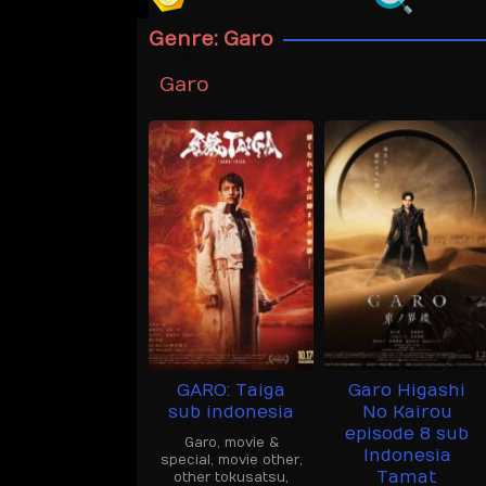
Genre: Garo
Garo
GARO: Taiga
Garo Higashi
sub indonesia
No Kairou
episode 8 sub
Garo
,
movie &
Indonesia
special
,
movie other
,
Tamat
other tokusatsu
,