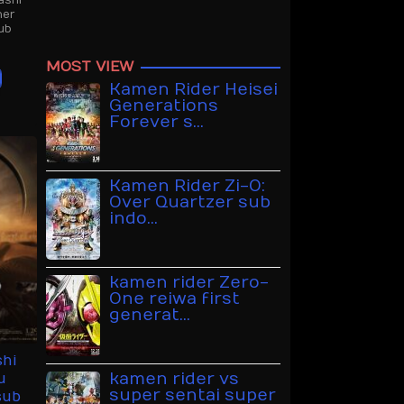
ashi
her
ub
MOST VIEW
Kamen Rider Heisei
Generations
Forever s…
Kamen Rider Zi-O:
Over Quartzer sub
indo…
kamen rider Zero-
One reiwa first
generat…
shi
kamen rider vs
u
super sentai super
sub