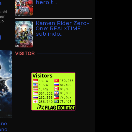
hero t…
a
ashi
her
ub
Kamen Rider Zero-
One: REAL×TIME
sub indo…
VISITOR
ane
ono