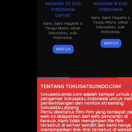
episode 10 sub
episode 9 sub
indonesia
indonesia
tamat
Garo
,
Garo Hagane o
Tsugu Mono
,
other
Garo
,
Garo Hagane o
tokusatsu
,
sub
Tsugu Mono
,
other
indonesia
,
tokusatsu
,
sub
indonesia
,
WATCH
WATCH
TENTANG TOKUSATSUINDO.COM
tokusatsuindo.com
adalah tempat untuk 
pengemar tokusatsu indonesia untuk mel
perkembangan dan nonton streaming
tokusatsu jepang
Perlu diketahui, film-film yang terdapat p
web ini didapatkan dari web pencarian di
fansub. Kami tidak menyimpan file film
tersebut di server sendiri dan kami hanya
menempelkan link-link tersebut di websi