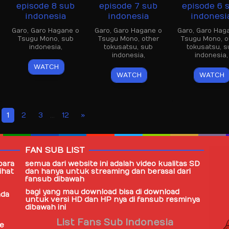
episode 8 sub
episode 7 sub
episode 6 
indonesia
indonesia
indonesi
Garo
,
Garo Hagane o
Garo
,
Garo Hagane o
Garo
,
Garo Hag
Tsugu Mono
,
sub
Tsugu Mono
,
other
Tsugu Mono
,
o
indonesia
,
tokusatsu
,
sub
tokusatsu
,
s
indonesia
,
indonesia
,
WATCH
WATCH
WATCH
1
2
3
…
12
FAN SUB LIST
para
semua dari website ini adalah video kualitas SD
ihat
dan hanya untuk streaming dan berasal dari
fansub
dibawah
bagi yang mau download bisa di download
ada
untuk versi HD dan HP nya di fansub resminya
dibawah ini
List Fans Sub Indonesia
te