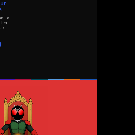
sub
a
ane o
ther
ub