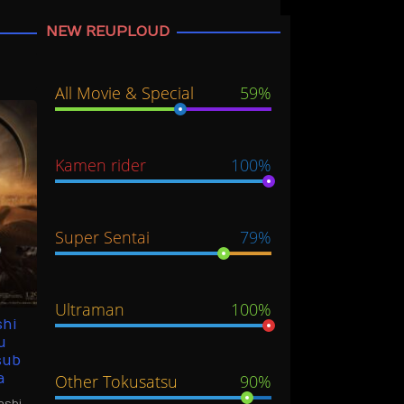
NEW REUPLOUD
All Movie & Special
59%
Kamen rider
100%
Super Sentai
79%
Ultraman
100%
shi
u
sub
a
Other Tokusatsu
90%