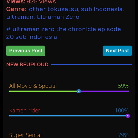
Views:
925 views
Genre:
other tokusatsu
,
sub indonesia
,
ultraman
,
Ultraman Zero
ultraman zero the chronicle episode
20 sub indonesia
Previous Post
Next Post
NEW REUPLOUD
All Movie & Special
59%
Kamen rider
100%
Super Sentai
79%