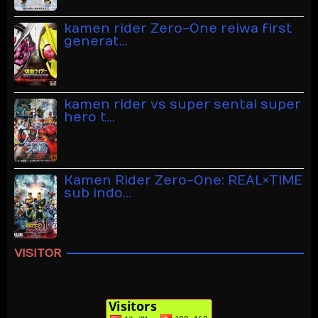
kamen rider Zero-One reiwa first
generat…
kamen rider vs super sentai super
hero t…
Kamen Rider Zero-One: REAL×TIME
sub indo…
VISITOR