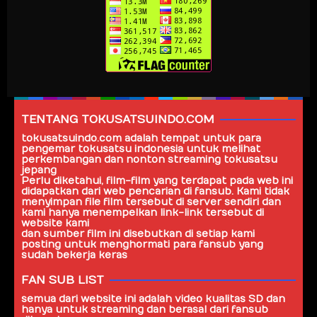
TENTANG TOKUSATSUINDO.COM
tokusatsuindo.com
adalah tempat untuk para
pengemar tokusatsu indonesia untuk melihat
perkembangan dan nonton streaming tokusatsu
jepang
Perlu diketahui, film-film yang terdapat pada web ini
didapatkan dari web pencarian di fansub. Kami tidak
menyimpan file film tersebut di server sendiri dan
kami hanya menempelkan link-link tersebut di
website kami
dan sumber film ini disebutkan di setiap kami
posting untuk menghormati para fansub yang
sudah bekerja keras
FAN SUB LIST
semua dari website ini adalah video kualitas SD dan
hanya untuk streaming dan berasal dari
fansub