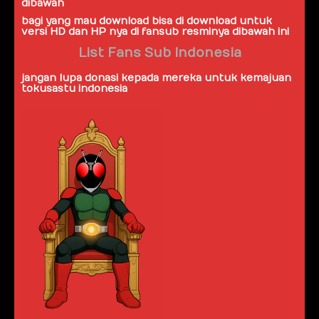
dibawah
bagi yang mau download bisa di download untuk
versi HD dan HP nya di fansub resminya dibawah ini
List Fans Sub Indonesia
jangan lupa donasi kepada mereka untuk kemajuan
tokusastu indonesia