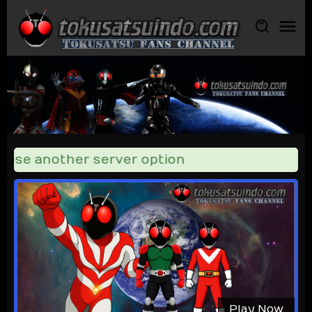
Skip
to
content
hoose another server option
Play Now