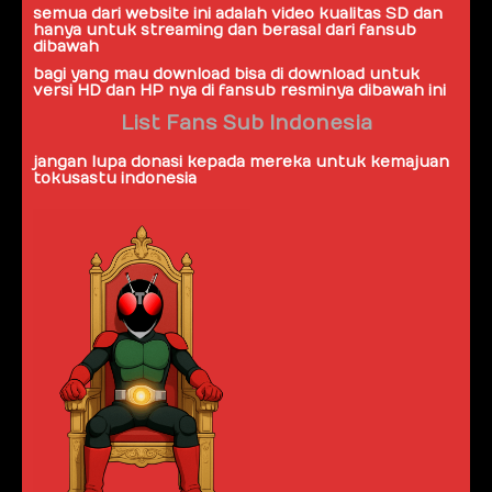
semua dari website ini adalah video kualitas SD dan
hanya untuk streaming dan berasal dari
fansub
dibawah
bagi yang mau download bisa di download untuk
versi HD dan HP nya di fansub resminya dibawah ini
List Fans Sub Indonesia
jangan lupa donasi kepada mereka untuk kemajuan
tokusastu indonesia