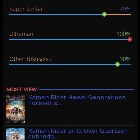
Super Sentai
79%
Ultraman
100%
Other Tokusatsu
90%
MOST VIEW
Kamen Rider Heisei Generations
Forever s…
Kamen Rider Zi-O: Over Quartzer
sub indo…