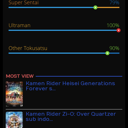
Super Sentai
79%
Ultraman
100%
Other Tokusatsu
90%
MOST VIEW
Kamen Rider Heisei Generations
Forever s…
Kamen Rider Zi-O: Over Quartzer
sub indo…