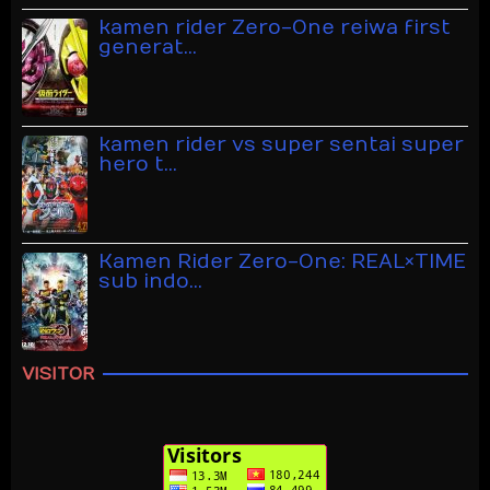
kamen rider Zero-One reiwa first
generat…
kamen rider vs super sentai super
hero t…
Kamen Rider Zero-One: REAL×TIME
sub indo…
VISITOR