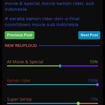
movie & special
,
movie kamen rider
,
sub
indonesia
saraba kamen rider den-o final
countdown movie sub indonesia
Previous Post
Next Post
NEW REUPLOUD
All Movie & Special
59%
Kamen rider
100%
Super Sentai
79%