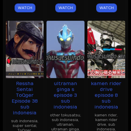
WATCH
WATCH
WATCH
Ressha
ultraman
kamen rider
Sentai
ginga s
drive
ToQger
episode 3
episode 8
Episode 38
sub
sub
sub
indonesia
indonesia
indonesia
other tokusatsu
,
kamen rider
,
sub indonesia
,
kamen rider
sub indonesia
,
ultraman
,
drive
,
sub
super sentai
,
ultraman ginga
,
indonesia
,
ToQger
,