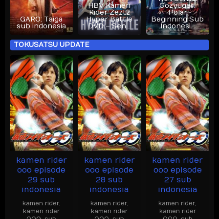
HBV Kamen
Gozyuger:
Rider Zeztz
Polar
GARO: Taiga
Hyper Battle
Beginning Sub
sub indonesia
DVD – Sen…
Indonesi…
TOKUSATSU UPDATE
tokusatsuindo.com
kamen rider
kamen rider
kamen rider
ooo episode
ooo episode
ooo episode
29 sub
28 sub
27 sub
indonesia
indonesia
indonesia
kamen rider
,
kamen rider
,
kamen rider
,
kamen rider
kamen rider
kamen rider