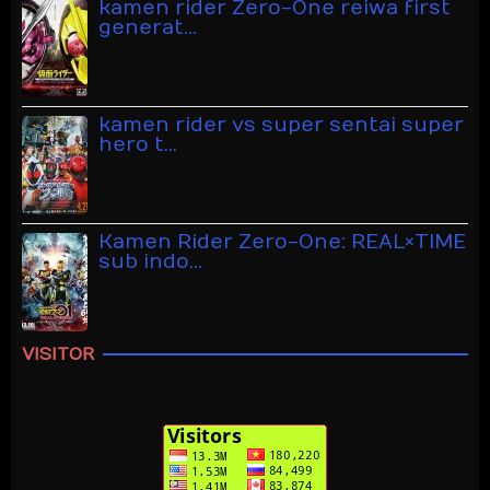
kamen rider Zero-One reiwa first
generat…
kamen rider vs super sentai super
hero t…
Kamen Rider Zero-One: REAL×TIME
sub indo…
VISITOR