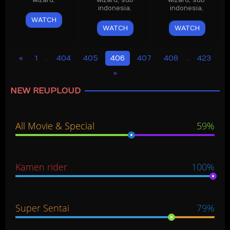
wizard
,
wizard
,
sub
wizard
,
sub
indonesia
,
indonesia
,
WATCH
WATCH
WATCH
1
…
404
405
406
407
408
…
423
NEW REUPLOUD
All Movie & Special
59%
Kamen rider
100%
Super Sentai
79%