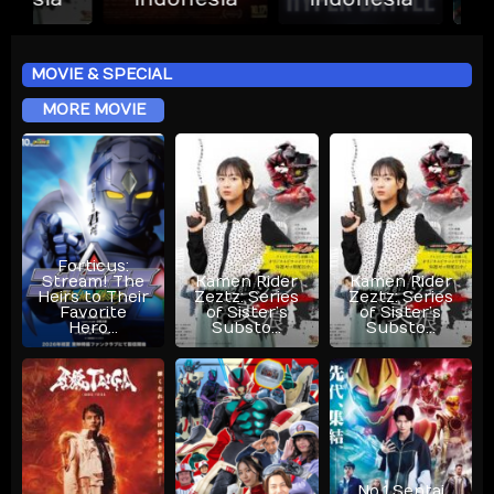
MOVIE & SPECIAL
MORE MOVIE
Forticus:
Stream! The
Kamen Rider
Kamen Rider
Heirs to Their
Zeztz: Series
Zeztz: Series
Favorite
of Sister’s
of Sister’s
Hero…
Substo…
Substo…
No.1 Sentai