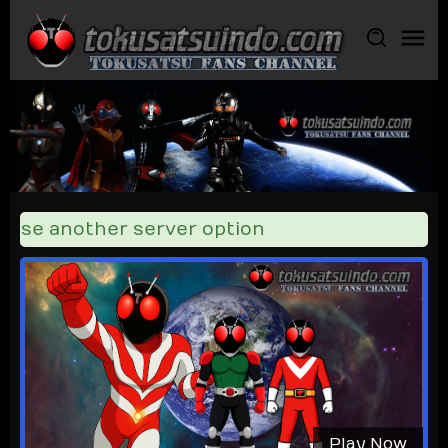
Skip
to
content
hoose another server option
Play Now