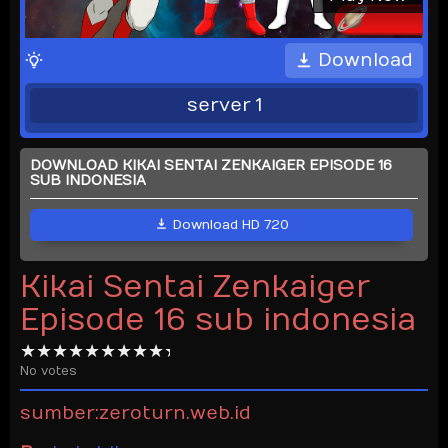
Download
server 1
DOWNLOAD KIKAI SENTAI ZENKAIGER EPISODE 16
SUB INDONESIA
Download HD 720
Kikai Sentai Zenkaiger
Episode 16 sub indonesia
No votes
sumber:zeroturn.web.id