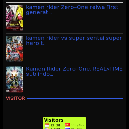
kamen rider Zero-One reiwa first
generat…
kamen rider vs super sentai super
hero t…
Kamen Rider Zero-One: REAL×TIME
sub indo…
VISITOR