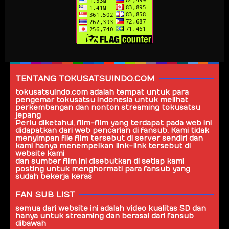
TENTANG TOKUSATSUINDO.COM
tokusatsuindo.com
adalah tempat untuk para
pengemar tokusatsu indonesia untuk melihat
perkembangan dan nonton streaming tokusatsu
jepang
Perlu diketahui, film-film yang terdapat pada web ini
didapatkan dari web pencarian di fansub. Kami tidak
menyimpan file film tersebut di server sendiri dan
kami hanya menempelkan link-link tersebut di
website kami
dan sumber film ini disebutkan di setiap kami
posting untuk menghormati para fansub yang
sudah bekerja keras
FAN SUB LIST
semua dari website ini adalah video kualitas SD dan
hanya untuk streaming dan berasal dari
fansub
dibawah