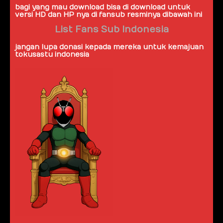
bagi yang mau download bisa di download untuk
versi HD dan HP nya di fansub resminya dibawah ini
List Fans Sub Indonesia
jangan lupa donasi kepada mereka untuk kemajuan
tokusastu indonesia