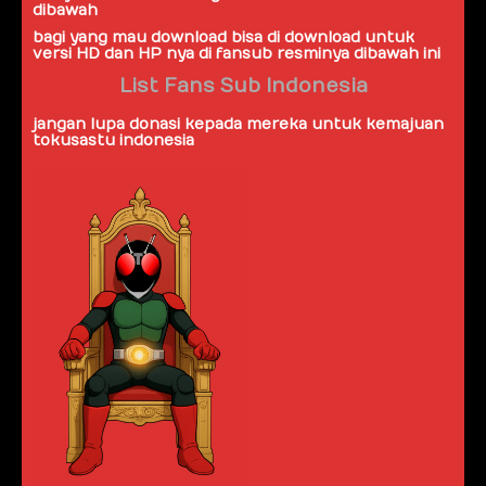
dibawah
bagi yang mau download bisa di download untuk
versi HD dan HP nya di fansub resminya dibawah ini
List Fans Sub Indonesia
jangan lupa donasi kepada mereka untuk kemajuan
tokusastu indonesia