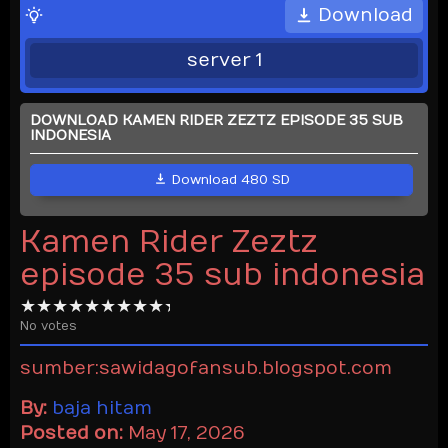
Download
server 1
DOWNLOAD KAMEN RIDER ZEZTZ EPISODE 35 SUB
INDONESIA
Download 480 SD
Kamen Rider Zeztz
episode 35 sub indonesia
No votes
sumber:sawidagofansub.blogspot.com
By:
baja hitam
Posted on:
May 17, 2026