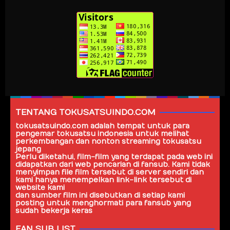
TENTANG TOKUSATSUINDO.COM
tokusatsuindo.com
adalah tempat untuk para
pengemar tokusatsu indonesia untuk melihat
perkembangan dan nonton streaming tokusatsu
jepang
Perlu diketahui, film-film yang terdapat pada web ini
didapatkan dari web pencarian di fansub. Kami tidak
menyimpan file film tersebut di server sendiri dan
kami hanya menempelkan link-link tersebut di
website kami
dan sumber film ini disebutkan di setiap kami
posting untuk menghormati para fansub yang
sudah bekerja keras
FAN SUB LIST