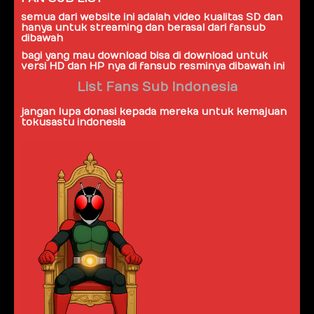
semua dari website ini adalah video kualitas SD dan
hanya untuk streaming dan berasal dari
fansub
dibawah
bagi yang mau download bisa di download untuk
versi HD dan HP nya di fansub resminya dibawah ini
List Fans Sub Indonesia
jangan lupa donasi kepada mereka untuk kemajuan
tokusastu indonesia