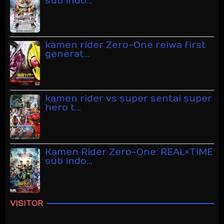
sub indo…
kamen rider Zero-One reiwa first
generat…
kamen rider vs super sentai super
hero t…
Kamen Rider Zero-One: REAL×TIME
sub indo…
VISITOR