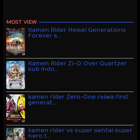
MOST VIEW
Kamen Rider Heisei Generations
Forever s…
Kamen Rider Zi-O: Over Quartzer
sub indo…
kamen rider Zero-One reiwa first
generat…
kamen rider vs super sentai super
hero t…