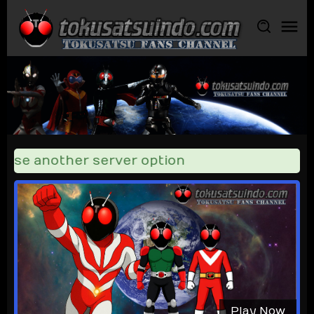
Skip
to
content
hoose another server option
Play Now