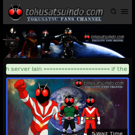
Skip
to
content
ilih server lain ====================== if the 
5 Wait Time