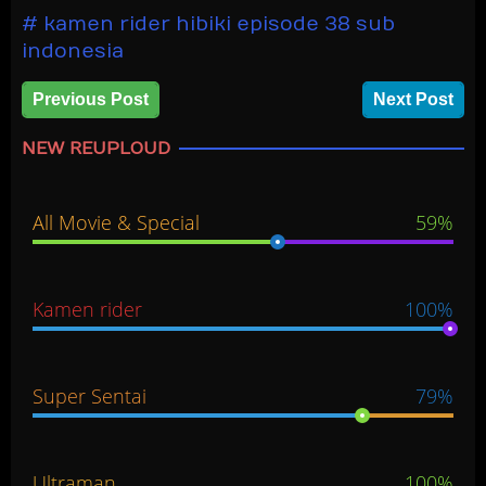
kamen rider hibiki episode 38 sub
indonesia
Previous Post
Next Post
NEW REUPLOUD
All Movie & Special
59%
Kamen rider
100%
Super Sentai
79%
Ultraman
100%