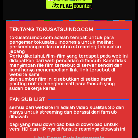
TENTANG TOKUSATSUINDO.COM
tokusatsuindo.com
adalah tempat untuk para
pengemar tokusatsu indonesia untuk melihat
perkembangan dan nonton streaming tokusatsu
jepang
Perlu diketahui, film-film yang terdapat pada web ini
didapatkan dari web pencarian di fansub. Kami tidak
menyimpan file film tersebut di server sendiri dan
kami hanya menempelkan link-link tersebut di
website kami
dan sumber film ini disebutkan di setiap kami
posting untuk menghormati para fansub yang
sudah bekerja keras
FAN SUB LIST
semua dari website ini adalah video kualitas SD dan
hanya untuk streaming dan berasal dari
fansub
dibawah
bagi yang mau download bisa di download untuk
versi HD dan HP nya di fansub resminya dibawah ini