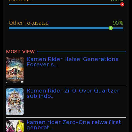
Other Tokusatsu
90%
MOST VIEW
Kamen Rider Heisei Generations
Forever s…
Kamen Rider Zi-O: Over Quartzer
sub indo…
kamen rider Zero-One reiwa first
generat…