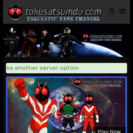
Skip
to
content
hoose another server option
Play Now