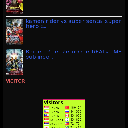
kamen rider vs super sentai super
hero t…
Kamen Rider Zero-One: REAL×TIME
sub indo…
VISITOR