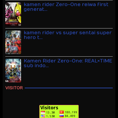
kamen rider Zero-One reiwa first
generat…
kamen rider vs super sentai super
hero t…
Kamen Rider Zero-One: REAL×TIME
sub indo…
VISITOR