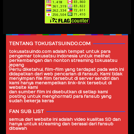
TENTANG TOKUSATSUINDO.COM
tokusatsuindo.com
adalah tempat untuk para
pengemar tokusatsu indonesia untuk melihat
perkembangan dan nonton streaming tokusatsu
jepang
Perlu diketahui, film-film yang terdapat pada web ini
didapatkan dari web pencarian di fansub. Kami tidak
menyimpan file film tersebut di server sendiri dan
kami hanya menempelkan link-link tersebut di
website kami
dan sumber film ini disebutkan di setiap kami
posting untuk menghormati para fansub yang
sudah bekerja keras
FAN SUB LIST
semua dari website ini adalah video kualitas SD dan
hanya untuk streaming dan berasal dari
fansub
dibawah