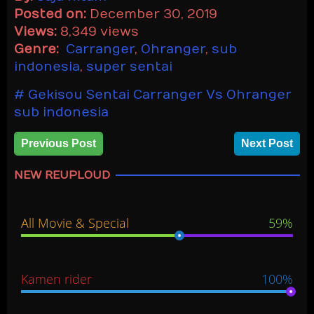
Posted on:
December 30, 2019
Views:
8,349 views
Genre:
Carranger
,
Ohranger
,
sub
indonesia
,
super sentai
Gekisou Sentai Carranger Vs Ohranger
sub indonesia
Previous Post
Next Post
NEW REUPLOUD
All Movie & Special
59%
Kamen rider
100%