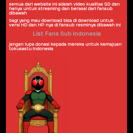
semua dari website ini adalah video kualitas SD dan
hanya untuk streaming dan berasal dari
fansub
dibawah
bagi yang mau download bisa di download untuk
versi HD dan HP nya di fansub resminya dibawah ini
List Fans Sub Indonesia
jangan lupa donasi kepada mereka untuk kemajuan
tokusastu indonesia