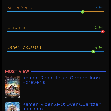
Super Sentai
79%
Ultraman
100%
Other Tokusatsu
90%
MOST VIEW
Kamen Rider Heisei Generations
Forever s…
Kamen Rider Zi-O: Over Quartzer
sub indo…