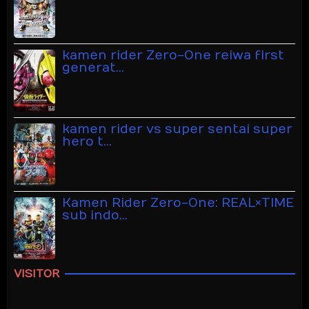
kamen rider Zero-One reiwa first
generat…
kamen rider vs super sentai super
hero t…
Kamen Rider Zero-One: REAL×TIME
sub indo…
VISITOR